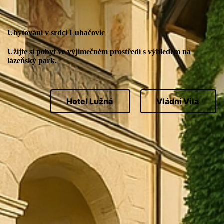
Ubytování v srdci Luhačovic
Užijte si pobyt ve výjimečném prostředí s výhledem na
lázeňský park.
Hotel Lužná
Vládní Vila